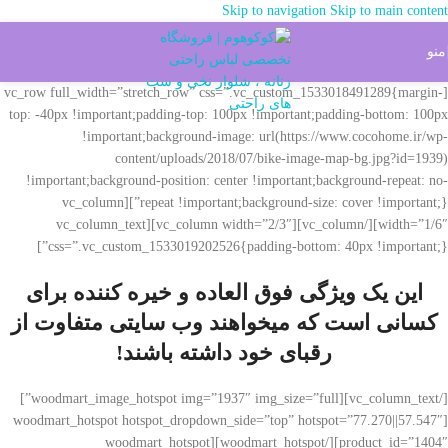
Skip to navigation
Skip to main content
شما میتوانید خرید خود را از طریق واتس آپ هم ثبت بفرماید کلیک کنید
منو
[vc_row full_width=”stretch_row” css=”.vc_custom_1533018491289{margin-
top: -40px !important;padding-top: 100px !important;padding-bottom: 100px
!important;background-image: url(https://www.cocohome.ir/wp-
content/uploads/2018/07/bike-image-map-bg.jpg?id=1939)
!important;background-position: center !important;background-repeat: no-
repeat !important;background-size: cover !important;}”][vc_column
width=”1/6″][/vc_column][vc_column width=”2/3″][vc_column_text
css=”.vc_custom_1533019202526{padding-bottom: 40px !important;}”]
این یک ویژگی فوق العاده و خیره کننده برای
کسانی است که میخواهند وب سایتی متفاوت از
رقبای خود داشته باشند!
[/vc_column_text][woodmart_image_hotspot img=”1937″ img_size=”full”]
[woodmart_hotspot hotspot_dropdown_side=”top” hotspot=”77.270||57.547″
product_id=”1404″][/woodmart_hotspot][woodmart_hotspot