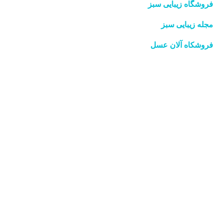
فروشگاه زیبایی سبز
مجله زیبایی سبز
فروشکاه آلان عسل
اَپست
فروشگاه لافرا
گرین گروپ
تمامی حقوق برای
گرین گروپ
محفوظ است
Ⓒ
2025-2017
Instagram
فروشگاه
علاقه مندی
جستجو