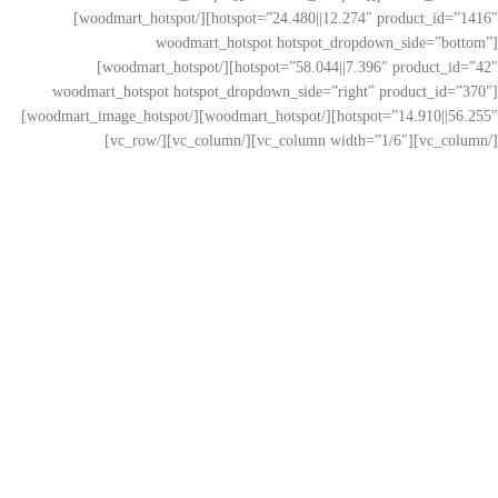
hotspot=”24.480||12.274″ product_id=”1416″][/woodmart_hotspot]
[woodmart_hotspot hotspot_dropdown_side=”bottom”
hotspot=”58.044||7.396″ product_id=”42″][/woodmart_hotspot]
[woodmart_hotspot hotspot_dropdown_side=”right” product_id=”370″
hotspot=”14.910||56.255″][/woodmart_hotspot][/woodmart_image_hotspot]
[/vc_column][vc_column width=”1/6″][/vc_column][/vc_row]