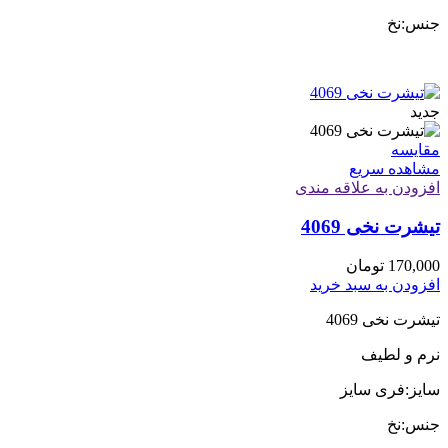
جنس:نخ
جدید
مقایسه
مشاهده سریع
افزودن به علاقه مندی
تیشرت نخی 4069
170,000
تومان
افزودن به سبد خرید
تیشرت نخی 4069
نرم و لطیف
سایز:فری سایز
جنس:نخ