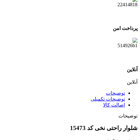
پرداخت امن
آنلاین
آنلاین
توضیحات
توضیحات تکمیلی
اصالت کالا
توضیحات
شلوار راحتی نخی کد 15473