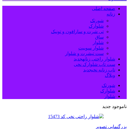
صفحه اصلی
زنانه
شورتک
شلوارک
تی شرت و سارافون و تونیک
ساق
شلوار
شلوار سوییت
ست تیشرت و شلوار
شلوار راحتی زنانه
جدید
ست تاپ شلوارک نخی
تاپ زنانه نخی
جدید
وبلاگ
شورتک
شلوارک
شلوار
ناموجود
جدید
بزرگنمایی تصویر