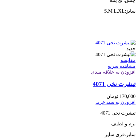
چنس: نخ پنبه
سایز:S,M,L,XL
جدید
مقایسه
مشاهده سریع
افزودن به علاقه مندی
تیشرت نخی 4071
170,000
تومان
افزودن به سبد خرید
تیشرت نخی 4071
نرم و لطیف
سایز:فری سایز