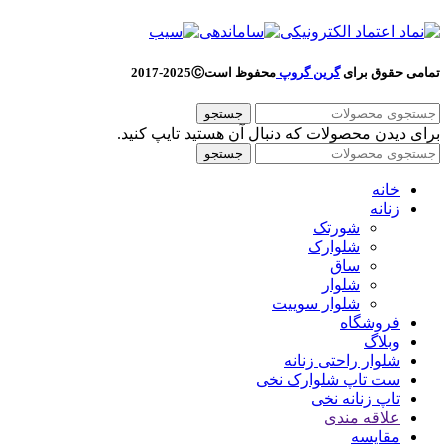
تمامی حقوق برای
گرین گروپ
محفوظ است
Ⓒ
2025-2017
جستجو
برای دیدن محصولات که دنبال آن هستید تایپ کنید.
جستجو
خانه
زنانه
شورتک
شلوارک
ساق
شلوار
شلوار سوییت
فروشگاه
وبلاگ
شلوار راحتی زنانه
ست تاپ شلوارک نخی
تاپ زنانه نخی
علاقه مندی
مقایسه