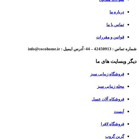
درباره ما
تماس با ما
قوانین و مقررات
شماره تماس : 42450913 – ۰44آدرس ایمیل : info@cocohome.ir
دیگر وبسایت های ما
فروشگاه زیبایی سبز
مجله زیبایی سبز
فروشکاه آلان عسل
اَپست
فروشگاه لافرا
گرین گروپ