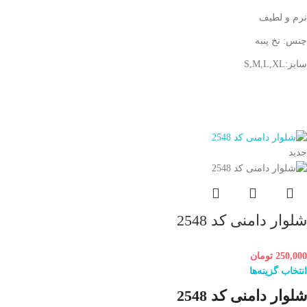
نرم و لطیف
چنس: نخ پنبه
سایز:S,M,L,XL
جدید
شلوار دامنی کد 2548
250,000
تومان
انتخاب گزینه‌ها
شلوار دامنی کد 2548