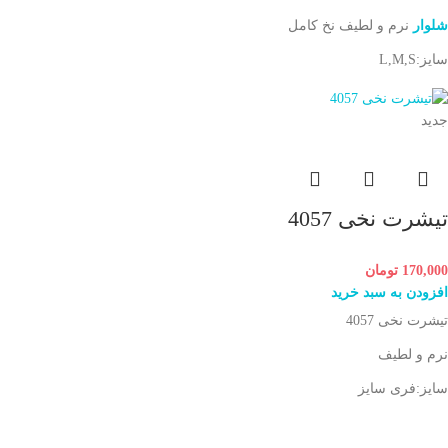
شلوار
نرم و لطیف نخ کامل
سایز:L,M,S
جدید
تیشرت نخی 4057
170,000
تومان
افزودن به سبد خرید
تیشرت نخی 4057
نرم و لطیف
سایز:فری سایز