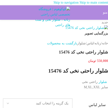
Skip to navigation
Skip to main content
شما میتوانید خرید خود را از طریق واتس آپ هم ثبت بفرماید کلیک کنید
منو
جدید
بزرگنمایی تصویر
خانه
/
زنانه
/
لباس
/
شلوار
بازگشت به محصولات
شلوار راحتی نخی کد 15476
550,000
تومان
شلوار راحتی نخی کد 15476
شلوار
راحتی نخی
سایز M,XL,XXL
سایز لباس