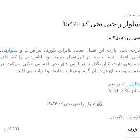
توضیحات
شلوار راحتی نخی کد 15476
نخی پارچه فصل گرما
پارچه نخی، پارچه این فصل است، بنابراین بلوزها، پیراهن ها و
شلوار
های
نخی، انتخاب نخست شما در این فصل خواهند بود. لباس‌هایی را که الیاف
مصنوعی دارند، کنار بگذارید. در لباس های نخی احساس خنکی می‌کنید، در
ضمن، پوست تان هم در اثر گرما و عرق به خارش و التهاب نمی افتد.
شلوار
راحتی نخی
سایز M,XL,XXL
توضیحات تکمیلی
وزن
200 گرم