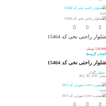
جدید
شلوار راحتی نخی کد 15464
550,000
تومان
انتخاب گزینه‌ها
شلوار راحتی نخی کد 15464
شلوار
گلدار
سایز M,L,XL,XXL
جدید