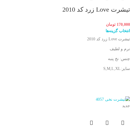
تیشرت Love زرد کد 2010
170,000
تومان
انتخاب گزینه‌ها
تیشرت Love زرد کد 2010
نرم و لطیف
چنس: نخ پنبه
سایز:S,M,L,XL
جدید