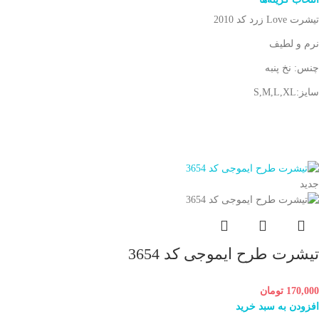
تیشرت Love زرد کد 2010
نرم و لطیف
چنس: نخ پنبه
سایز:S,M,L,XL
جدید
تیشرت طرح ایموجی کد 3654
170,000
تومان
افزودن به سبد خرید