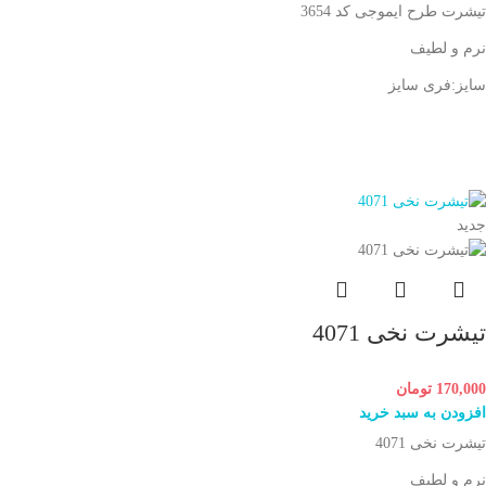
تیشرت طرح ایموجی کد 3654
نرم و لطیف
سایز:فری سایز
جدید
تیشرت نخی 4071
170,000
تومان
افزودن به سبد خرید
تیشرت نخی 4071
نرم و لطیف