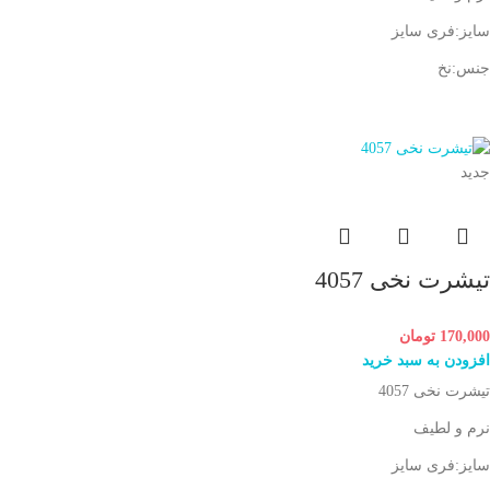
سایز:فری سایز
جنس:نخ
جدید
تیشرت نخی 4057
170,000
تومان
افزودن به سبد خرید
تیشرت نخی 4057
نرم و لطیف
سایز:فری سایز