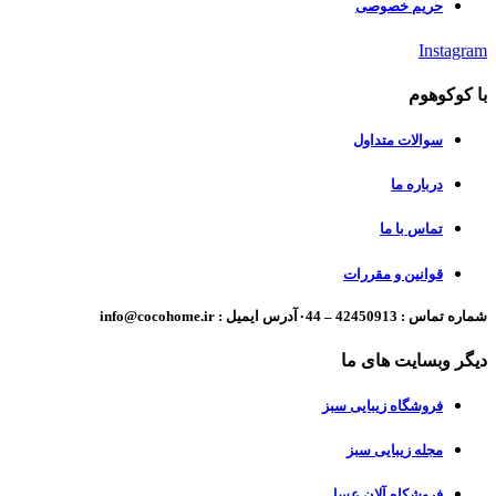
حریم خصوصی
Instagram
با کوکوهوم
سوالات متداول
درباره ما
تماس با ما
قوانین و مقررات
شماره تماس : 42450913 – ۰44آدرس ایمیل : info@cocohome.ir
دیگر وبسایت های ما
فروشگاه زیبایی سبز
مجله زیبایی سبز
فروشکاه آلان عسل