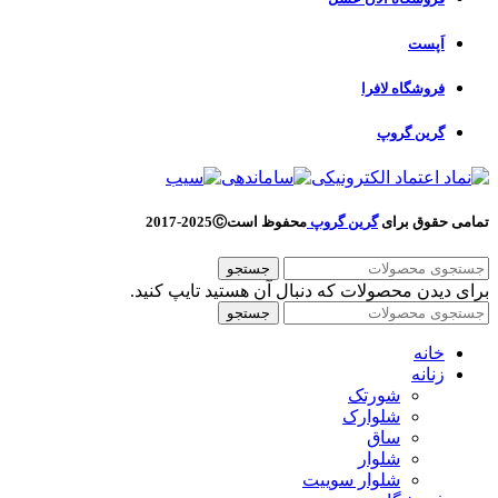
اَپست
فروشگاه لافرا
گرین گروپ
تمامی حقوق برای
گرین گروپ
محفوظ است
Ⓒ
2025-2017
جستجو
برای دیدن محصولات که دنبال آن هستید تایپ کنید.
جستجو
خانه
زنانه
شورتک
شلوارک
ساق
شلوار
شلوار سوییت